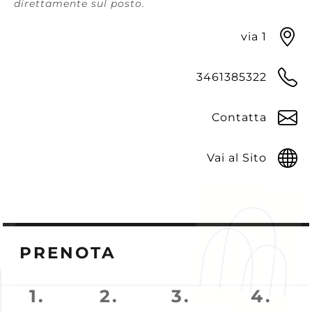
direttamente sul posto.
via 1
3461385322
Contatta
Vai al Sito
PRENOTA
1.
2.
3.
4.