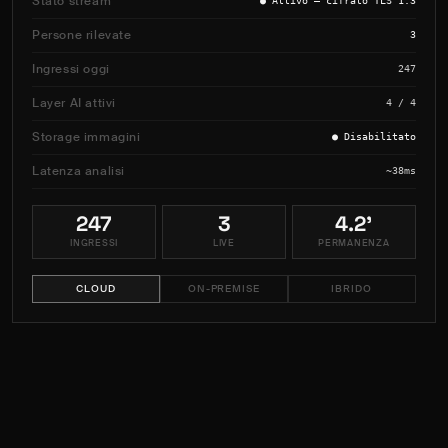
Stato stream
● Attivo — cifrato TLS 1.3
Persone rilevate
3
Ingressi oggi
247
Layer AI attivi
4 / 4
Storage immagini
● Disabilitato
Latenza analisi
~38ms
247
3
4.2'
INGRESSI
LIVE
PERMANENZA
CLOUD
ON-PREMISE
IBRIDO