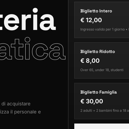
teria
Biglietto Intero
€ 12,00
Ingresso valido per 1 giorno •
atica
Biglietto Ridotto
€ 8,00
Over 65, under 18, studenti
Biglietto Famiglia
€ 30,00
 di acquistare
2 adulti + 2 bambini fino a 18 
mizza il personale e