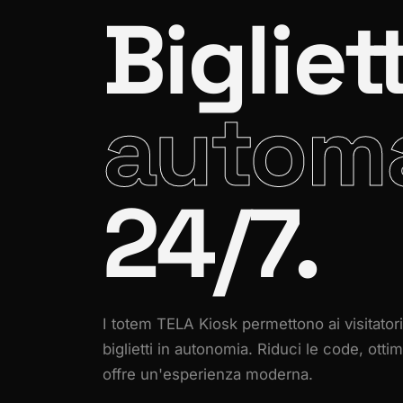
Bigliet
autom
24/7.
I totem TELA Kiosk permettono ai visitatori
biglietti in autonomia. Riduci le code, otti
offre un'esperienza moderna.