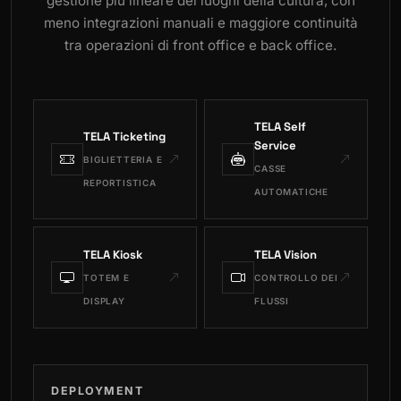
gestione più lineare dei luoghi della cultura, con
meno integrazioni manuali e maggiore continuità
tra operazioni di front office e back office.
TELA Self
TELA Ticketing
Service
BIGLIETTERIA E
CASSE
REPORTISTICA
AUTOMATICHE
TELA Kiosk
TELA Vision
TOTEM E
CONTROLLO DEI
DISPLAY
FLUSSI
DEPLOYMENT