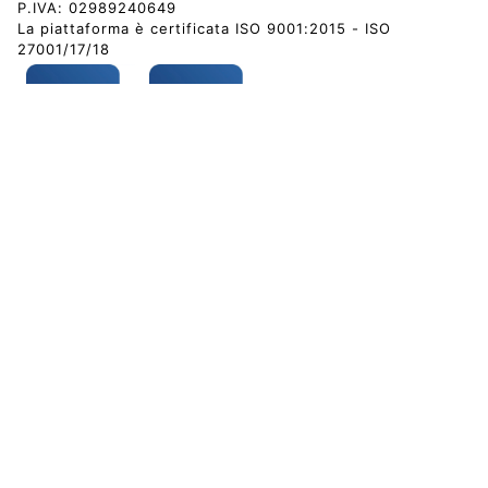
P.IVA: 02989240649
La piattaforma è certificata ISO 9001:2015 - ISO
27001/17/18
Finanziato dall’Unione Europea – Next Generation EU
INFO
SEMPLIFICA LA GESTIONE DI MUSEI, EVENTI E MOSTRE
Ciò che conta: l'arte la cultura e la tua pausa caffè.
SITI WEB
culturatela.com
Biglietteria SIAE
Lucca - Summe Festival e Comics & Games