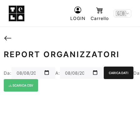
🇬🇧
LOGIN
Carrello
REPORT ORGANIZZATORI
Da:
A:
Dat
CARICA DATI
SCARICA CSV